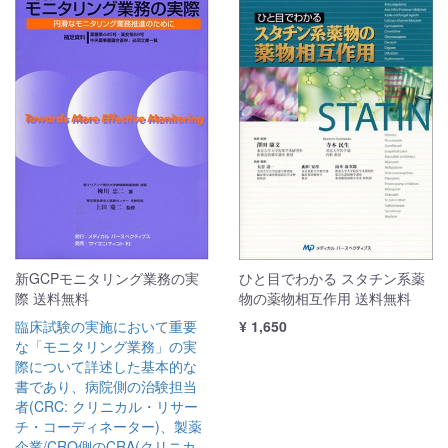
新GCPモニタリング業務の実
ひと目でわかる スタチン系薬
際 送料無料
物の薬物相互作用 送料無料
臨床試験の実施において重要
¥ 1,650
な「モニタリング業務」の実
際について詳述した基本的な
書であり、病院側の治験担当
者(CRC: クリニカル・リサー
チ・コーディネーター)、製薬
企業/CRO側のCRA(クリニカ