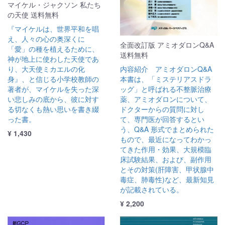
マイケル・ジャクソン 私たち
の天使 送料無料
『マイケルは、世界平和を唱
え、人々の心の奥深くに
全面改訂版 アミオダロンQ&A
「愛」の種を植えるために、
送料無料
神が地上に使わした天使であ
り、大天使ミカエルの化
内容紹介 アミオダロンQ&A
身』、と信じる小学校教師の
本書は、「ミステリアスドラ
著者が、マイケルを失った深
ッグ」と呼ばれる不整脈治療
い悲しみの底から、彼に対す
薬、アミオダロンについて、
る切なくも熱い思いを書き綴
ドクターからの質問に対し
った書。
て、専門医が回答するとい
う、Q&A 形式でまとめられた
¥ 1,430
もので、最近になってわかっ
てきた作用・効果、大規模臨
床試験結果、および、副作用
とその対策(肝障害、甲状腺中
毒症、肺毒性)など、最新知見
が記載されている。
¥ 2,200