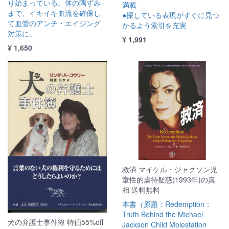
り始まっている。体の隅ずみ
満載
まで、イキイキ血流を確保し
●探している表現がすぐに見つ
て血管のアンチ・エイジング
かるよう索引を充実
対策に。
¥ 1,991
¥ 1,650
救済 マイケル・ジャクソン児
童性的虐待疑惑(1993年)の真
相 送料無料
本書（原題：Redemption：
Truth Behind the Michael
犬の弁護士事件簿 特価55%off
Jackson Child Molestation