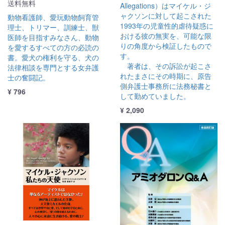
送料無料
Allegations）はマイケル・ジ
ャクソンに対して起こされた
動物看護師、愛玩動物飼育管
1993年の児童性的虐待疑惑に
理士、トリマー、訓練士、獣
おける彼の無実を、可能な限
医師を目指すみなさん、動物
りの角度から検証したもので
を愛するすべての方の必読の
す。
書。愛犬の権利を守る、犬の
著者は、その訴訟が起こさ
法律相談を専門とする女弁護
れたまさにその時期に、原告
士の奮闘記。
側弁護士事務所に法務秘書と
¥ 796
して勤めていました。
¥ 2,090