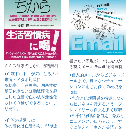
書きたい表現がすぐに見つか
ミミズ酵素のちから 送料無料
る英文メール 5%off 送料無料
●血液ドロドロが気になる人の
●個人的メールからビジネスメ
未病・メタボ対策に！！
ールまで、様々なシチュエー
脳梗塞、心筋梗塞、閉塞性動
ションに応じた多くの表現を
脈硬化症などは動脈硬化を起
収載
こした血管で血小板が活性化
●先方と信頼関係を構築しなが
されて血栓ができることによ
らビジネスを行えるよう、フ
り発症。
レンドリーな例文を多く収載
●相手に好印象を与え、微妙な
●血管の若返りに！！
ニュアンスが伝わるよう、す
体の老化は血管から、25歳よ
ぐに使える「生きた英語」を