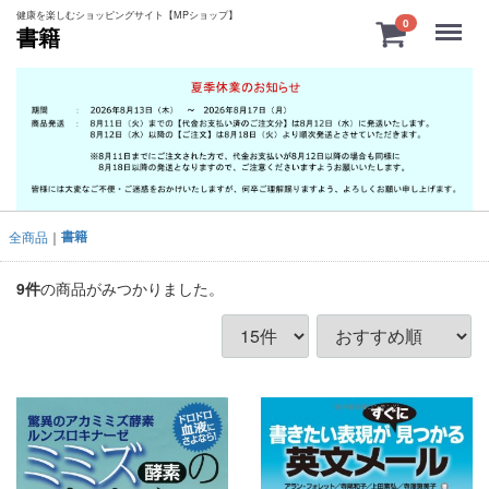
健康を楽しむショッピングサイト【MPショップ】
Menu
0
書籍
書籍
全商品
9
件
の商品がみつかりました。