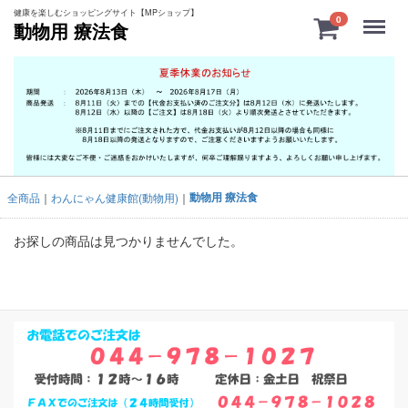
健康を楽しむショッピングサイト【MPショップ】
Menu
0
動物用 療法食
動物用 療法食
全商品
わんにゃん健康館(動物用)
お探しの商品は見つかりませんでした。