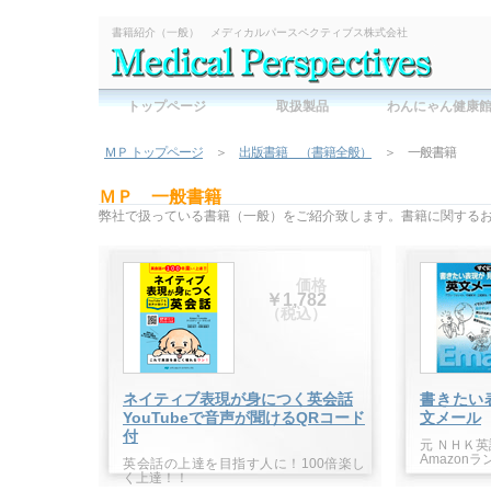
書籍紹介（一般） メディカルパースペクティブス株式会社
トップページ
取扱製品
わんにゃん健康
ＭＰ トップページ
＞
出版書籍 （書籍全般）
＞ 一般書籍
ＭＰ 一般書籍
弊社で扱っている書籍（一般）をご紹介致します。書籍に関する
価格
￥1,782
（税込）
ネイティブ表現が身につく英会話
書きたい
YouTubeで音声が聞けるQRコード
文メール
付
元 ＮＨＫ
Amazon
英会話の上達を目指す人に！100倍楽し
く上達！！