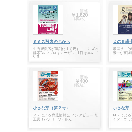
価格
￥1,620
（税込）
ミミズ酵素のちから
犬の弁護
生活習慣病が深刻化する現在、ミミズの
米国初、"
酵素"ルンブロキナーゼ"に注目を集めて
護士が奮闘
いる
価格
￥400
（税込）
小さな芽（第２号）
小さな芽
ＭＰによる育児情報誌 インタビュー 畑
ＭＰによる
正憲（ムツゴロウ）さん
イン・カミ