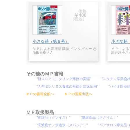
価格
￥400
（税込）
小さな芽（第５号）
小さな芽
ＭＰによる育児情報誌 インタビュー 志
ＭＰによる
茂田景樹さん
部井淳子さ
その他のＭＰ書籍
"新ＧＣＰモニタリング業務の実際"
"スタチン系薬物相
"Ａ型ボツリヌス毒素の基礎と臨床応用"
"バイオ医薬
ＭＰの書籍全般へ
ＭＰの医療出版へ
ＭＰ取扱製品
"化粧品（グレイス）"
"健康食品（ささりん）"
"高濃度ナノ水素水（スパシア）"
"ヘアサロン専売品